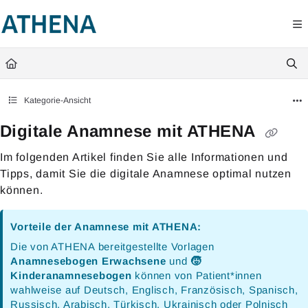
Documentation Index
Fetch the complete documentation index at:
https://hilfe.athenaapp.de/l
Use this file to discover all available pages before exploring further.
Kategorie-Ansicht
Digitale Anamnese mit ATHENA
Im folgenden Artikel finden Sie alle Informationen und
Tipps, damit Sie die digitale Anamnese optimal nutzen
können.
Vorteile der Anamnese mit ATHENA:
Die von ATHENA bereitgestellte Vorlagen
Anamnesebogen Erwachsene
und
🧒
Kinderanamnesebogen
können von Patient*innen
wahlweise auf Deutsch, Englisch, Französisch, Spanisch,
Russisch, Arabisch, Türkisch, Ukrainisch oder Polnisch