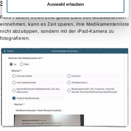
3.6. Verwenden der iPad-Kamera
Auswahl erlauben
Falls Patient*innen eine große Zahl von Medikamenten
einnehmen, kann es Zeit sparen, ihre Medikamentenliste
nicht abzutippen, sondern mit der iPad-Kamera zu
fotografieren.