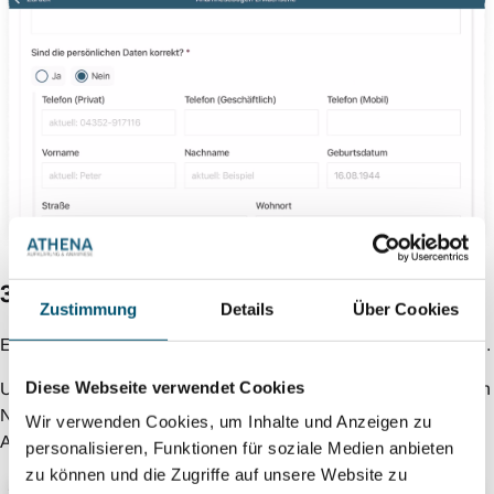
3.5. Persönliche Gesundheitsangaben
Zustimmung
Details
Über Cookies
Es folgen Fragen zum persönlichen Gesundheitszustand.
Diese Webseite verwendet Cookies
Um das Dokument so kurz wie möglich zu halten, werden
Nachfragen nur eingeblendet, wenn die vorherigen
Wir verwenden Cookies, um Inhalte und Anzeigen zu
Antworten dies nötig machen.
personalisieren, Funktionen für soziale Medien anbieten
zu können und die Zugriffe auf unsere Website zu