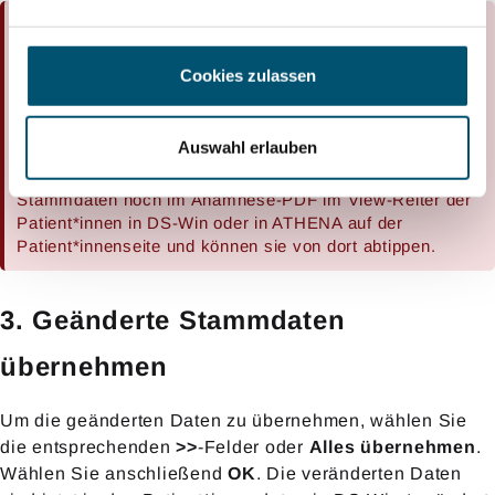
OK
ohne Übernahme verwirft die Daten:
Wenn Sie die Daten zu einem späteren Zeitpunkt
Cookies zulassen
abgleichen wollen, wählen Sie
Abbrechen
. Falls Sie auf
OK
klicken, ohne die geänderten Stammdaten zu
übernehmen (siehe nächster Schritt), werden diese
Auswahl erlauben
verworfen und Sie werden nicht erneut gefragt. Falls dies
versehentlich geschieht, finden Sie die geänderten
Stammdaten noch im Anamnese-PDF im View-Reiter der
Patient*innen in DS-Win oder in ATHENA auf der
Patient*innenseite und können sie von dort abtippen.
3. Geänderte Stammdaten
übernehmen
Um die geänderten Daten zu übernehmen, wählen Sie
die entsprechenden
>>
-Felder oder
Alles übernehmen
.
Wählen Sie anschließend
OK
. Die veränderten Daten